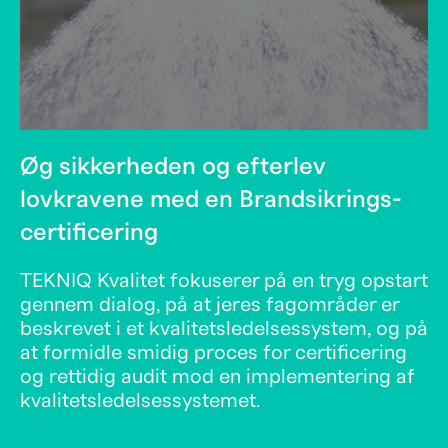
Øg sikkerheden og efterlev
lovkravene med en Brandsikrings-
certificering
TEKNIQ Kvalitet fokuserer på en tryg opstart
gennem dialog, på at jeres fagområder er
beskrevet i et kvalitetsledelsessystem, og på
at formidle smidig proces for certificering
og rettidig audit mod en implementering af
kvalitetsledelsessystemet.