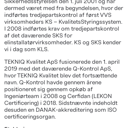
Sikkerhedsstyrelsen den 1. juli 2001 og har
dermed været med fra begyndelsen, hvor der
indførtes tredjepartskontrol af først VVS
virksomheders KS – KvalitetsStyringssystem.
I 2008 indførtes krav om tredjepartskontrol
af det daværende SKS for
elinstallatørvirksomheder. KS og SKS kender
vi i dag som KLS.
TEKNIQ Kvalitet ApS fusionerede den 1. april
2019 med det daværende Q-Kontrol ApS,
hvor TEKNIQ Kvalitet blev det fortsættende
navn. Q-Kontrol havde gennem årene
positioneret sig gennem opkøb af
Ingeniørteam i 2008 og Cerfidan (LEKON
Certificering) i 2018. Sidstnævnte indeholdt
desuden en DANAK-akkreditering som ISO
certificeringsorgan.