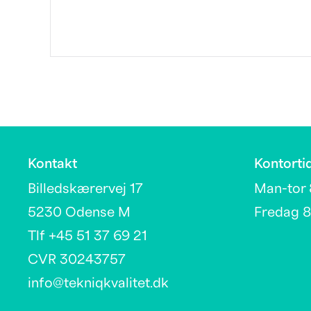
Kontakt
Kontorti
Billedskærervej 17
Man-tor 
5230 Odense M
Fredag 8
Tlf +45 51 37 69 21
CVR 30243757
info@tekniqkvalitet.dk