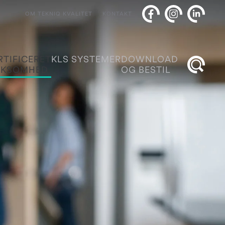
OM TEKNIQ KVALITET
KONTAKT
RTIFICERET
KLS SYSTEMER
DOWNLOAD
RKSOMHED
OG BESTIL