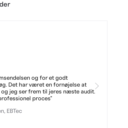
nder
msendelsen og for et godt
"
g. Det har været en fornøjelse at
b
og jeg ser frem til jeres næste audit.
-
professionel proces"
en, EBTec