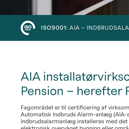
ISO9001:
AIA – INDBRUDSA
AIA installatørvirk
Pension – herefter
Fagområdet er til certificering af virksom
Automatisk Indbruds Alarm-anlæg (AIA-a
Indbrudsalarmanlæg installeres med det f
elektronisk overvåget bygning eller områd