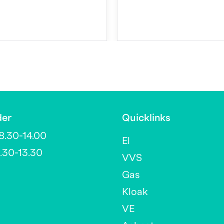
der
Quicklinks
8.30-14.00
El
.30-13.30
VVS
Gas
Kloak
VE