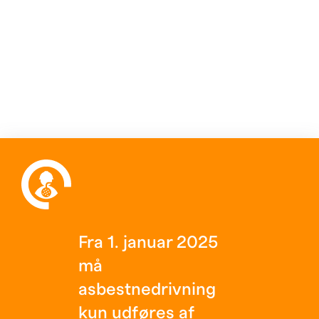
Fra 1. januar 2025
må
asbestnedrivning
kun udføres af