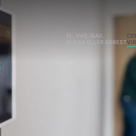
EL, VVS, GAS,
CE
KLOAK ELLER ASBEST
VI