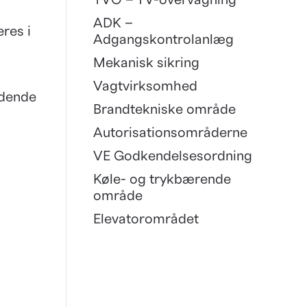
TVO – TV-overvågning
ADK –
eres i
Adgangskontrolanlæg
Mekanisk sikring
Vagtvirksomhed
ldende
Brandtekniske område
Autorisationsområderne
VE Godkendelsesordning
Køle- og trykbærende
område
Elevatorområdet