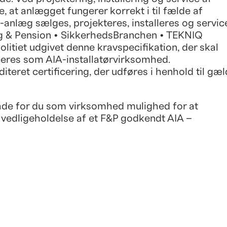
, at anlægget fungerer korrekt i til fælde af
A-anlæg sælges, projekteres, installeres og servic
ing & Pension • SikkerhedsBranchen • TEKNIQ
itiet udgivet denne kravspecifikation, der skal
iceres som AIA-installatørvirksomhed.
iteret certificering, der udføres i henhold til gæ
råde for du som virksomhed mulighed for at
og vedligeholdelse af et F&P godkendt AIA –