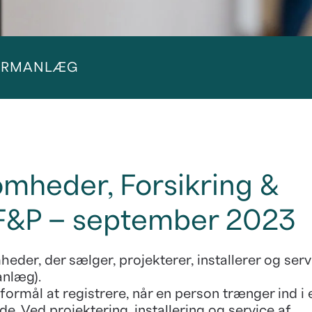
LARMANLÆG
somheder, Forsikring &
 F&P – september 2023
heder, der sælger, projekterer, installerer og serv
nlæg).
ormål at registrere, når en person trænger ind i 
e. Ved projektering, installering og service af