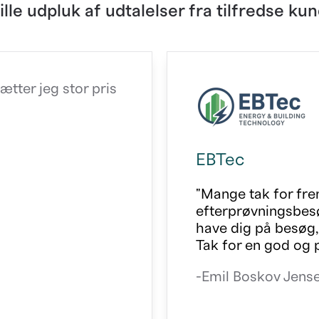
lille udpluk af udtalelser fra tilfredse ku
ætter jeg stor pris
EBTec
"Mange tak for fre
efterprøvningsbesø
have dig på besøg, 
Tak for en god og 
-Emil Boskov Jens