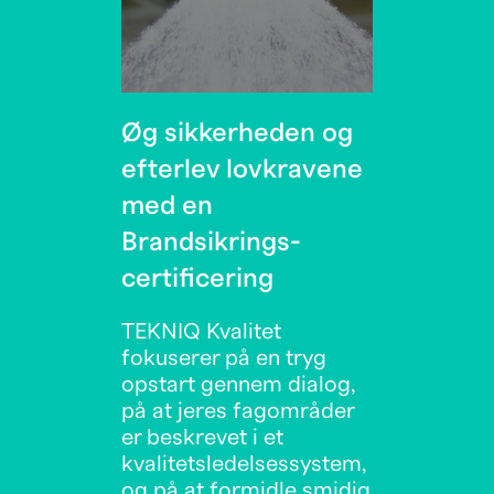
Øg sikkerheden og
efterlev lovkravene
med en
Brandsikrings-
certificering
TEKNIQ Kvalitet
fokuserer på en tryg
opstart gennem dialog,
på at jeres fagområder
er beskrevet i et
kvalitetsledelsessystem,
og på at formidle smidig