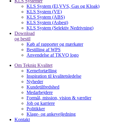
KLS Systemer
KLS System (El,VVS, Gas og Kloak)
KLS System (VE)
KLS System (ABS)
KLS System (Asbest)
KLS System (Selektiv Nedrivning)
Download
og bestil
Køb af rapporter og mærkater
Bestilling af WPS
Anvendelse af TKVQ logo
Om Tekniq Kvalitet
Kernefortælling
Inspiration til kvalitetsledelse
Nyheder
Kundetilfredshed
Medarbejdere
Formål, mission, vision & værdier
Job og karriere
Politikker
Klage- og ankevejledning
Kontakt