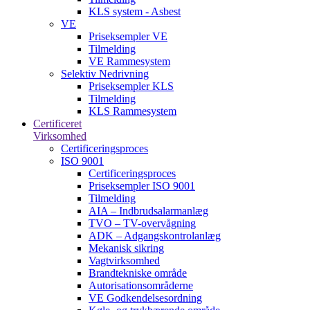
KLS system - Asbest
VE
Priseksempler VE
Tilmelding
VE Rammesystem
Selektiv Nedrivning
Priseksempler KLS
Tilmelding
KLS Rammesystem
Certificeret
Virksomhed
Certificeringsproces
ISO 9001
Certificeringsproces
Priseksempler ISO 9001
Tilmelding
AIA – Indbrudsalarmanlæg
TVO – TV-overvågning
ADK – Adgangskontrolanlæg
Mekanisk sikring
Vagtvirksomhed
Brandtekniske område
Autorisationsområderne
VE Godkendelsesordning