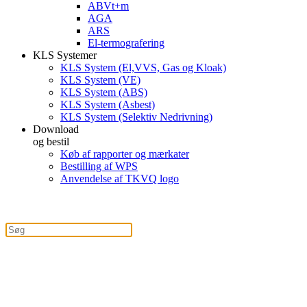
ABVt+m
AGA
ARS
El-termografering
KLS Systemer
KLS System (El,VVS, Gas og Kloak)
KLS System (VE)
KLS System (ABS)
KLS System (Asbest)
KLS System (Selektiv Nedrivning)
Download
og bestil
Køb af rapporter og mærkater
Bestilling af WPS
Anvendelse af TKVQ logo