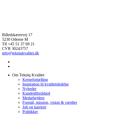
Billedskærervej 17
5230 Odense M
Tlf +45 51 37 69 21
CVR 30243757
info@tekniqkvalitet.dk
Om Tekniq Kvalitet
Kernefortælling
Inspiration til kvalitetsledelse
Nyheder
Kundetilfredshed
Medarbejdere
Formål, mission, vision & værdier
Job og karriere
Politikker