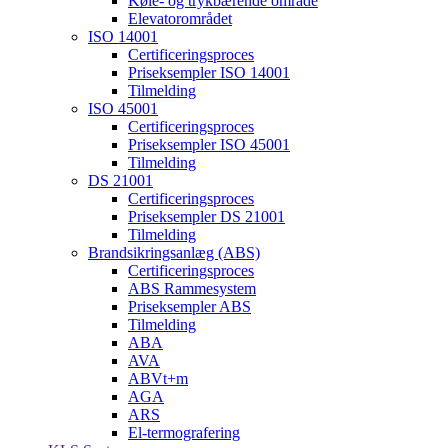
Køle- og trykbærende område
Elevatorområdet
ISO 14001
Certificeringsproces
Priseksempler ISO 14001
Tilmelding
ISO 45001
Certificeringsproces
Priseksempler ISO 45001
Tilmelding
DS 21001
Certificeringsproces
Priseksempler DS 21001
Tilmelding
Brandsikringsanlæg (ABS)
Certificeringsproces
ABS Rammesystem
Priseksempler ABS
Tilmelding
ABA
AVA
ABVt+m
AGA
ARS
El-termografering