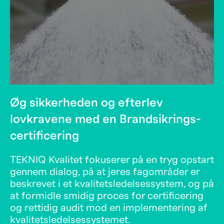
Øg sikkerheden og efterlev
lovkravene med en Brandsikrings-
certificering
TEKNIQ Kvalitet fokuserer på en tryg opstart
gennem dialog, på at jeres fagområder er
beskrevet i et kvalitetsledelsessystem, og på
at formidle smidig proces for certificering
og rettidig audit mod en implementering af
kvalitetsledelsessystemet.